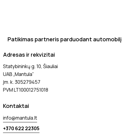
Patikimas partneris parduodant automobilį
Adresas ir rekvizitai
Statybininkų g. 10, Šiauliai
UAB „Mantula”
Įm. k. 305279457
PVM LT100012751018
Kontaktai
info@mantula.lt
+370 622 22305